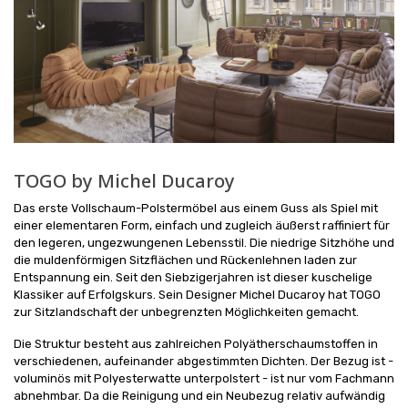
TOGO by Michel Ducaroy
Das erste Vollschaum-Polstermöbel aus einem Guss als Spiel mit
einer elementaren Form, einfach und zugleich äußerst raffiniert für
den legeren, ungezwungenen Lebensstil. Die niedrige Sitzhöhe und
die muldenförmigen Sitzflächen und Rückenlehnen laden zur
Entspannung ein. Seit den Siebzigerjahren ist dieser kuschelige
Klassiker auf Erfolgskurs. Sein Designer Michel Ducaroy hat TOGO
zur Sitzlandschaft der unbegrenzten Möglichkeiten gemacht.
Die Struktur besteht aus zahlreichen Polyätherschaumstoffen in
verschiedenen, aufeinander abgestimmten Dichten. Der Bezug ist -
voluminös mit Polyesterwatte unterpolstert - ist nur vom Fachmann
abnehmbar. Da die Reinigung und ein Neubezug relativ aufwändig