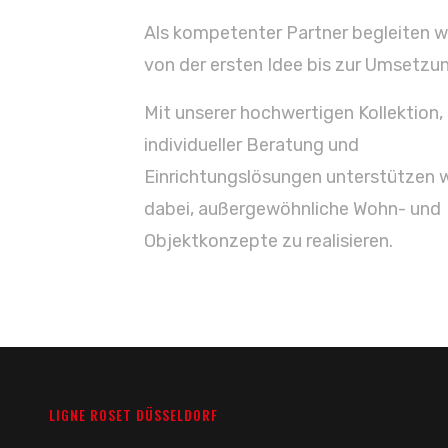
Als kompetenter Partner begleiten wi
von der ersten Idee bis zur Umsetzu
Mit unserer hochwertigen Kollektion,
individueller Beratung und
Einrichtungslösungen unterstützen w
dabei, außergewöhnliche Wohn- und
Objektkonzepte zu realisieren.
LIGNE ROSET DÜSSELDORF