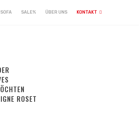
FSOFA
SALE%
ÜBER UNS
KONTAKT
DER
VES
MÖCHTEN
LIGNE ROSET