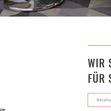
WIR 
FÜR 
Beratu